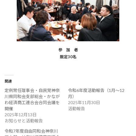
参 加 者
限定30名
関連
定例常任理事会・自民党神奈
令和6年度活動報告（1月～12
川県同和会支部総会・かなが
月）
わ経済商工連合会合同会議を
2025年11月30日
開催
活動報告
2025年12月13日
お知らせと活動報告
令和7年度自由同和会神奈川