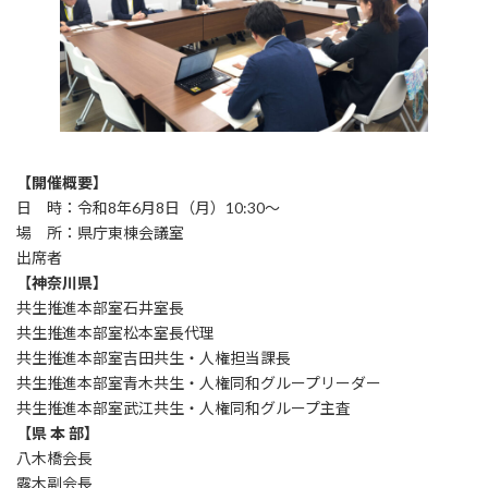
【開催概要】
日 時：令和8年6月8日（月）10:30～
場 所：県庁東棟会議室
出席者
【
神奈川県】
共生推進本部室石井室長
共生推進本部室松本室長代理
共生推進本部室吉田共生・人権担当課長
共生推進本部室青木共生・人権同和グループリーダー
共生推進本部室武江共生・人権同和グループ主査
【
県 本 部】
八木橋会長
露木副会長