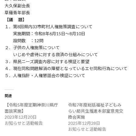
大久保副会長
草薙青年部長
【議 題】
１．第8回県内33市町村人権施策調査について
実施期間：令和8年6月15日～8月10日
設問数 ：12問
２．子供の人権施策について
いじめや虐待に対する救済の仕組みについて
３．県民ニーズ調査内容に対する検証と要望
４．現在同和問題解消の障壁となっているエセ同和行為について
５．人権指針・人権懇話会の検証について
関連
【令和5年度定期神奈川県庁
令和7年度総括福祉子どもみ
面談実施】
らい局共生推進本部室意見交
2023年12月20日
換会実施
お知らせと活動報告
2025年12月28日
お知らせと活動報告