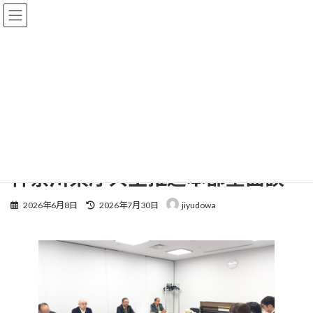
コ
ナ
ン
ビ
テ
ゲ
ン
ー
ツ
シ
へ
ョ
お知らせと活動報告
ス
ン
キ
に
ッ
移
プ
動
TOP
お知らせと活動報告
神奈川県庁共生推進本部室面談
神奈川県庁共生推進本部室面談
最
2026年6月8日
2026年7月30日
jiyudowa
終
更
新
日
時
: