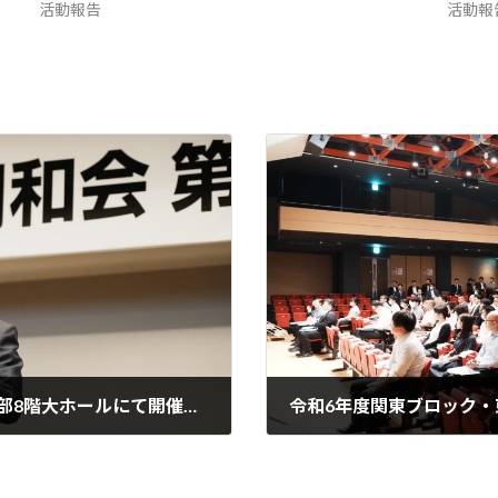
活動報告
活動報
自由同和会第39回全国大会を自由民主党本部8階大ホールにて開催、麻生太郎自由民主党副総裁ご挨拶
令和6年度関東ブロック・
2024年7月4日