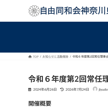
コ
ナ
ン
ビ
テ
ゲ
ン
ー
ツ
シ
へ
ョ
ス
ン
キ
に
ッ
移
プ
動
TOP
お知らせと活動報告
令和６年度第2回常任理事
令和６年度第2回常任
最
2024年6月26日
2026年7月24日
jiyud
終
更
開催概要
新
日