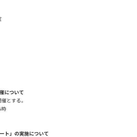
室
催について
開催とする。
6時
ケート」の実施について