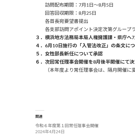
訪問配布期間：7月1日～8月5日
回答回収期限：8月25日
各首長宛要望書提出
各支部訪問アポイント決定次第グループラ
３．横浜地方法務局本局人権擁護課・県庁へ
４．6月10日施行の「入管法改正」の条文に
５．女性部長新任について承認
６．次回常任理事会開催を8月後半開催にて決
（本年度より常任理事会は、隔月開催に
関連
令和６年度第１回常任理事会開催
2024年4月24日